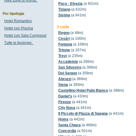
Altre zone di Roma..
Pace - Elvezia
(a 601m)
Tiziano
(a 632m)
Per tipologia
Sistina
(a 641m)
Hotel Romantico
3 stelle
Hotel con Piscina
Regno
(a 48m)
Hotel con Sala Congressi
Cesàri
(a 100m)
Tutte le tipologie..
Fontana
(a 169m)
Tritone
(a 207m)
Trevi
(a 235m)
Accademia
(a 266m)
San Silvestro
(a 306m)
Del Senato
(a 358m)
Abruzzi
(a 369m)
Siena
(a 393m)
Castellino Hotel Palio Bianco
(a 398m)
Daniel's
(a 433m)
Firenze
(a 441m)
City Nova
(a 441m)
Il Piccolo di Piazza di Spagna
(a 441m)
Homs
(a 442m)
Santa Chiara
(a 468m)
Concordia
(a 501m)