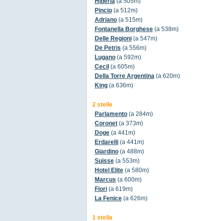
Hiberia
(a 505m)
Pincio
(a 512m)
Adriano
(a 515m)
Fontanella Borghese
(a 538m)
Delle Regioni
(a 547m)
De Petris
(a 556m)
Lugano
(a 592m)
Cecil
(a 605m)
Della Torre Argentina
(a 620m)
King
(a 636m)
2 stelle
Parlamento
(a 284m)
Coronet
(a 373m)
Doge
(a 441m)
Erdarelli
(a 441m)
Giardino
(a 488m)
Suisse
(a 553m)
Hotel Elite
(a 580m)
Marcus
(a 600m)
Fiori
(a 619m)
La Fenice
(a 626m)
1 stella