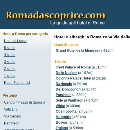
Hotel a Roma per categoria
Hotel e alberghi a Roma zona Via dell
Hotel di Lusso
Hotel di Lusso
5 stelle
Grand Hotel de la Minerve
(a 426m)
4 stelle
3 stelle
4 stelle
Trevi Palace of Rome
(a 110m)
2 stelle
Delle Nazioni
(a 192m)
1 stella
Colonna Palace Hotel
(a 241m)
Hotel Economici
Nazionale
(a 241m)
Dei Borgognoni
(a 317m)
Pantheon
(a 330m)
Per zona
Sole al Pantheon
(a 370m)
Centro / Piazza di Spagna
White
(a 403m)
Vaticano
Cosmopolita
(a 452m)
Via Veneto
Memphis
(a 514m)
Bolivar
(a 549m)
Pantheon
Traiano
(a 598m)