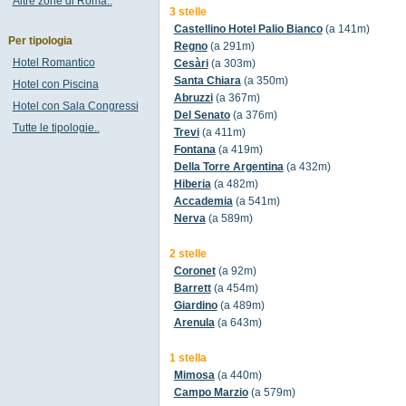
Altre zone di Roma..
3 stelle
Castellino Hotel Palio Bianco
(a 141m)
Per tipologia
Regno
(a 291m)
Hotel Romantico
Cesàri
(a 303m)
Santa Chiara
(a 350m)
Hotel con Piscina
Abruzzi
(a 367m)
Hotel con Sala Congressi
Del Senato
(a 376m)
Tutte le tipologie..
Trevi
(a 411m)
Fontana
(a 419m)
Della Torre Argentina
(a 432m)
Hiberia
(a 482m)
Accademia
(a 541m)
Nerva
(a 589m)
2 stelle
Coronet
(a 92m)
Barrett
(a 454m)
Giardino
(a 489m)
Arenula
(a 643m)
1 stella
Mimosa
(a 440m)
Campo Marzio
(a 579m)