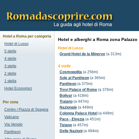
Hotel a Roma per categoria
Hotel e alberghi a Roma zona Palazzo 
Hotel di Lusso
Hotel di Lusso
5 stelle
Grand Hotel de la Minerve
(a 313m)
4 stelle
3 stelle
4 stelle
Cosmopolita
(a 256m)
2 stelle
Sole al Pantheon
(a 365m)
1 stella
Pantheon
(a 375m)
Hotel Economici
Trevi Palace of Rome
(a 376m)
Bolivar
(a 418m)
Traiano
(a 447m)
Per zona
Nazionale
(a 449m)
Centro / Piazza di Spagna
Colonna Palace Hotel
(a 449m)
Vaticano
Pace - Elvezia
(a 451m)
Via Veneto
Tiziano
(a 457m)
Delle Nazioni
(a 494m)
Pantheon