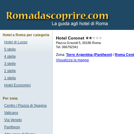
Hotel a Roma per categoria
Hotel Coronet
Hotel di Lusso
Piazza Grazioli 5, 00186 Roma
Tel. 066792341
5 stelle
Zona:
Torre Argentina (Pantheon)
/
Roma Centr
4 stelle
Visualizza la mappa
3 stelle
2 stelle
1 stella
Hotel Economici
Per zona
Centro / Piazza di Spagna
Vaticano
Via Veneto
Pantheon