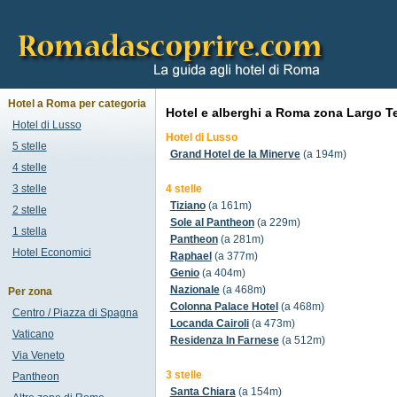
Hotel a Roma per categoria
Hotel e alberghi a Roma zona Largo Te
Hotel di Lusso
Hotel di Lusso
5 stelle
Grand Hotel de la Minerve
(a 194m)
4 stelle
3 stelle
4 stelle
Tiziano
(a 161m)
2 stelle
Sole al Pantheon
(a 229m)
1 stella
Pantheon
(a 281m)
Hotel Economici
Raphael
(a 377m)
Genio
(a 404m)
Nazionale
(a 468m)
Per zona
Colonna Palace Hotel
(a 468m)
Centro / Piazza di Spagna
Locanda Cairoli
(a 473m)
Vaticano
Residenza In Farnese
(a 512m)
Via Veneto
3 stelle
Pantheon
Santa Chiara
(a 154m)