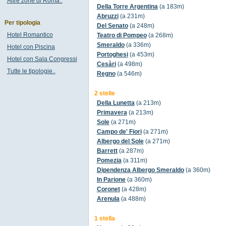
Altre zone di Roma..
Della Torre Argentina
(a 183m)
Abruzzi
(a 231m)
Per tipologia
Del Senato
(a 248m)
Hotel Romantico
Teatro di Pompeo
(a 268m)
Smeraldo
(a 336m)
Hotel con Piscina
Portoghesi
(a 453m)
Hotel con Sala Congressi
Cesàri
(a 498m)
Tutte le tipologie..
Regno
(a 546m)
2 stelle
Della Lunetta
(a 213m)
Primavera
(a 213m)
Sole
(a 271m)
Campo de' Fiori
(a 271m)
Albergo del Sole
(a 271m)
Barrett
(a 287m)
Pomezia
(a 311m)
Dipendenza Albergo Smeraldo
(a 360m)
In Parione
(a 360m)
Coronet
(a 428m)
Arenula
(a 488m)
1 stella