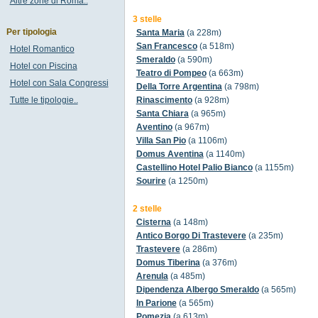
Altre zone di Roma..
3 stelle
Per tipologia
Santa Maria
(a 228m)
San Francesco
(a 518m)
Hotel Romantico
Smeraldo
(a 590m)
Hotel con Piscina
Teatro di Pompeo
(a 663m)
Hotel con Sala Congressi
Della Torre Argentina
(a 798m)
Tutte le tipologie..
Rinascimento
(a 928m)
Santa Chiara
(a 965m)
Aventino
(a 967m)
Villa San Pio
(a 1106m)
Domus Aventina
(a 1140m)
Castellino Hotel Palio Bianco
(a 1155m)
Sourire
(a 1250m)
2 stelle
Cisterna
(a 148m)
Antico Borgo Di Trastevere
(a 235m)
Trastevere
(a 286m)
Domus Tiberina
(a 376m)
Arenula
(a 485m)
Dipendenza Albergo Smeraldo
(a 565m)
In Parione
(a 565m)
Pomezia
(a 613m)