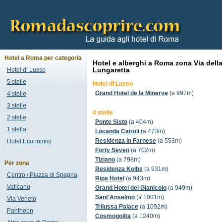
Hotel a Roma per categoria
Hotel e alberghi a Roma zona Via dell
Lungaretta
Hotel di Lusso
5 stelle
Hotel di Lusso
Grand Hotel de la Minerve
(a 997m)
4 stelle
3 stelle
4 stelle
2 stelle
Ponte Sisto
(a 404m)
1 stella
Locanda Cairoli
(a 473m)
Residenza In Farnese
(a 553m)
Hotel Economici
Forty Seven
(a 702m)
Tiziano
(a 798m)
Per zona
Residenza Kolbe
(a 931m)
Centro / Piazza di Spagna
Ripa Hotel
(a 943m)
Vaticano
Grand Hotel del Gianicolo
(a 949m)
Sant'Anselmo
(a 1001m)
Via Veneto
Trilussa Palace
(a 1092m)
Pantheon
Cosmopolita
(a 1240m)