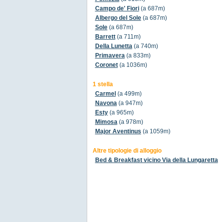
Campo de' Fiori
(a 687m)
Albergo del Sole
(a 687m)
Sole
(a 687m)
Barrett
(a 711m)
Della Lunetta
(a 740m)
Primavera
(a 833m)
Coronet
(a 1036m)
1 stella
Carmel
(a 499m)
Navona
(a 947m)
Esty
(a 965m)
Mimosa
(a 978m)
Major Aventinus
(a 1059m)
Altre tipologie di alloggio
Bed & Breakfast vicino Via della Lungaretta