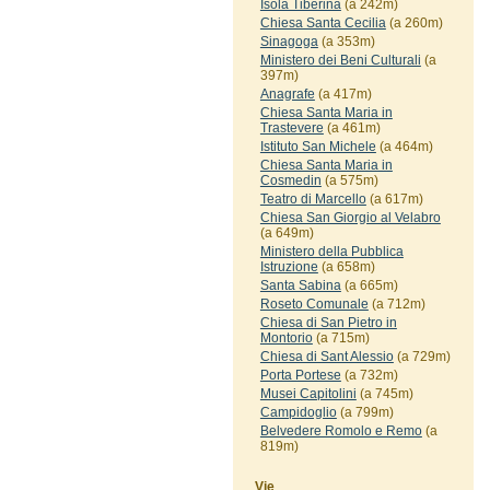
Isola Tiberina
(a 242m)
Chiesa Santa Cecilia
(a 260m)
Sinagoga
(a 353m)
Ministero dei Beni Culturali
(a
397m)
Anagrafe
(a 417m)
Chiesa Santa Maria in
Trastevere
(a 461m)
Istituto San Michele
(a 464m)
Chiesa Santa Maria in
Cosmedin
(a 575m)
Teatro di Marcello
(a 617m)
Chiesa San Giorgio al Velabro
(a 649m)
Ministero della Pubblica
Istruzione
(a 658m)
Santa Sabina
(a 665m)
Roseto Comunale
(a 712m)
Chiesa di San Pietro in
Montorio
(a 715m)
Chiesa di Sant Alessio
(a 729m)
Porta Portese
(a 732m)
Musei Capitolini
(a 745m)
Campidoglio
(a 799m)
Belvedere Romolo e Remo
(a
819m)
Vie