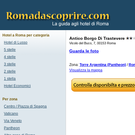
Hotel a Roma per categoria
Antico Borgo Di Trastevere
Hotel di Lusso
Vicolo del Buco, 7, 00153 Roma
5 stelle
Guarda le foto
4 stelle
3 stelle
Zona:
Torre Argentina (Pantheon)
/
Rom
Visualizza la mappa
2 stelle
1 stella
Hotel Economici
Per zona
Centro / Piazza di Spagna
Vaticano
Via Veneto
Pantheon