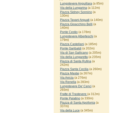
Lungotevere Anguillara
(a 85m)
Via della Lungarina
(a 112m)
Piazza Sidney Sonnino
(a
130m)
Piazza Tavani Arquati
(a 140m)
Piazza Gioacchino Belli
(a
140m)
Ponte Cestio
(a 178m)
Lungotevere Alberteschi
(a
179m)
Piazza Castellani
(a 185m)
Ponte Garibaldi
(a 202m)
Via di San Gallicano
(a 205m)
Via della Lungaretta
(a 235m)
Piazza di Santa Rufina
(a
242m)
Piazza Santa Cecilia
(a 260m)
Piazza Mastai
(a 267m)
Via Anicia
(a 276m)
Via Renella
(a 283m)
Lungotevere De' Cenci
(a
293m)
Fratte di Trastevere
(a 312m)
Ponte Palatino
(a 330m)
Piazza di Santa Apollonia
(a
337m)
Via della Luce
(a 345m)