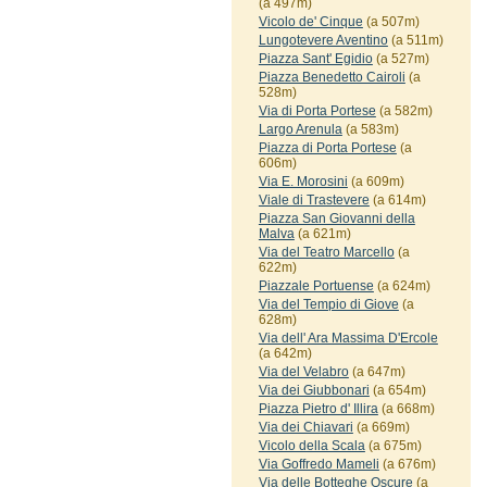
(a 497m)
Vicolo de' Cinque
(a 507m)
Lungotevere Aventino
(a 511m)
Piazza Sant' Egidio
(a 527m)
Piazza Benedetto Cairoli
(a
528m)
Via di Porta Portese
(a 582m)
Largo Arenula
(a 583m)
Piazza di Porta Portese
(a
606m)
Via E. Morosini
(a 609m)
Viale di Trastevere
(a 614m)
Piazza San Giovanni della
Malva
(a 621m)
Via del Teatro Marcello
(a
622m)
Piazzale Portuense
(a 624m)
Via del Tempio di Giove
(a
628m)
Via dell' Ara Massima D'Ercole
(a 642m)
Via del Velabro
(a 647m)
Via dei Giubbonari
(a 654m)
Piazza Pietro d' Illira
(a 668m)
Via dei Chiavari
(a 669m)
Vicolo della Scala
(a 675m)
Via Goffredo Mameli
(a 676m)
Via delle Botteghe Oscure
(a