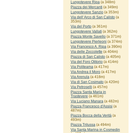
Lungotevere Ripa
(a 348m)
Piazza dei Mercanti
(a 349m)
Lungotevere Sanzio
(a 353m)
Via dell' Arco di San Calisto
(a
353m)
Via del Porto
(a 361m)
Lungotevere Vallati
(a 362m)
Piazza Monte Savello
(a 371m)
Lungotevere Pierleoni
(a 374m)
Via Francesco A. Ripa
(a 390m)
Via delle Zoccolette
(a 404m)
Piazza di San Calisto
(a 405m)
Via del Foro Olitorio
(a 414m)
Via Politeama
(a 417m)
Via Andrea il Moro
(a 417m)
Via Arenula
(a 418m)
Via di San Cosimato
(a 420m)
Via Petroselli
(a 457m)
Piazza Santa Maria in
Trastevere
(a 461m)
Via Luciano Manara
(a 482m)
Piazza Francesco d'Assisi
(a
487m)
Piazza Bocca della Verità
(a
493m)
Piazza Trilussa
(a 494m)
Via Santa Marina in Cosmedin