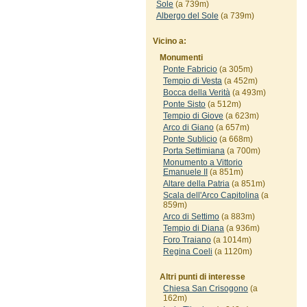
Sole
(a 739m)
Albergo del Sole
(a 739m)
Vicino a:
Monumenti
Ponte Fabricio
(a 305m)
Tempio di Vesta
(a 452m)
Bocca della Verità
(a 493m)
Ponte Sisto
(a 512m)
Tempio di Giove
(a 623m)
Arco di Giano
(a 657m)
Ponte Sublicio
(a 668m)
Porta Settimiana
(a 700m)
Monumento a Vittorio
Emanuele II
(a 851m)
Altare della Patria
(a 851m)
Scala dell'Arco Capitolina
(a
859m)
Arco di Settimo
(a 883m)
Tempio di Diana
(a 936m)
Foro Traiano
(a 1014m)
Regina Coeli
(a 1120m)
Altri punti di interesse
Chiesa San Crisogono
(a
162m)