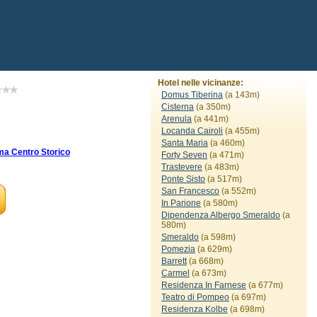
Hotel nelle vicinanze:
Domus Tiberina
(a 143m)
Cisterna
(a 350m)
Arenula
(a 441m)
Locanda Cairoli
(a 455m)
Santa Maria
(a 460m)
a Centro Storico
Forty Seven
(a 471m)
Trastevere
(a 483m)
Ponte Sisto
(a 517m)
San Francesco
(a 552m)
In Parione
(a 580m)
Dipendenza Albergo Smeraldo
(a
580m)
Smeraldo
(a 598m)
Pomezia
(a 629m)
Barrett
(a 668m)
Carmel
(a 673m)
Residenza In Farnese
(a 677m)
Teatro di Pompeo
(a 697m)
Residenza Kolbe
(a 698m)