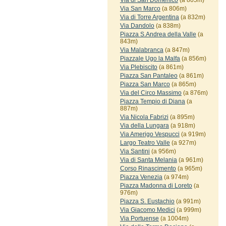
Via di San Domenico
(a 805m)
Via San Marco
(a 806m)
Via di Torre Argentina
(a 832m)
Via Dandolo
(a 838m)
Piazza S.Andrea della Valle
(a
843m)
Via Malabranca
(a 847m)
Piazzale Ugo la Malfa
(a 856m)
Via Plebiscito
(a 861m)
Piazza San Pantaleo
(a 861m)
Piazza San Marco
(a 865m)
Via del Circo Massimo
(a 876m)
Piazza Tempio di Diana
(a
887m)
Via Nicola Fabrizi
(a 895m)
Via della Lungara
(a 918m)
Via Amerigo Vespucci
(a 919m)
Largo Teatro Valle
(a 927m)
Via Santini
(a 956m)
Via di Santa Melania
(a 961m)
Corso Rinascimento
(a 965m)
Piazza Venezia
(a 974m)
Piazza Madonna di Loreto
(a
976m)
Piazza S. Eustachio
(a 991m)
Via Giacomo Medici
(a 999m)
Via Portuense
(a 1004m)