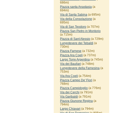
686m)
Piazza santa Anastasia
(a
694m)
Via di Santa Sabina
(a 695m)
Via della Consolazione
(a
695m)
Via di San Teodoro
(a 707m)
Piazza San Pietro in Montorio
(a 715m)
Piazza di Sant Alessio
(a 729m)
Lungotevere dei Tebaldi
(a
730m)
Piazza Farnese
(a 732m)
Piazza Ara Coeli
(a 737m)
Largo Torre Argentina
(a 745m)
Via dei Baullari
(a 748m)
Lungotevere della Farnesina
(a
753m)
Via Ara Coeli
(a 754m)
Piazza Campo De' Fiori
(a
768m)
Piazza Campidoglio
(a 776m)
Via dei Cerchi
(a 791m)
Via Garibaldi
(a 791m)
Piazza Giunone Regina
(a
794m)
Largo Chiavari
(a 794m)