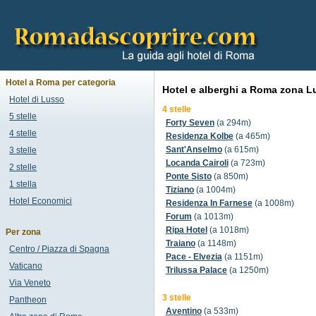
Hotel a Roma per categoria
Hotel e alberghi a Roma zona L
Hotel di Lusso
4 stelle
5 stelle
Forty Seven
(a 294m)
4 stelle
Residenza Kolbe
(a 465m)
Sant'Anselmo
(a 615m)
3 stelle
Locanda Cairoli
(a 723m)
2 stelle
Ponte Sisto
(a 850m)
1 stella
Tiziano
(a 1004m)
Hotel Economici
Residenza In Farnese
(a 1008m)
Forum
(a 1013m)
Ripa Hotel
(a 1018m)
Per zona
Traiano
(a 1148m)
Centro / Piazza di Spagna
Pace - Elvezia
(a 1151m)
Vaticano
Trilussa Palace
(a 1250m)
Via Veneto
3 stelle
Pantheon
Aventino
(a 533m)