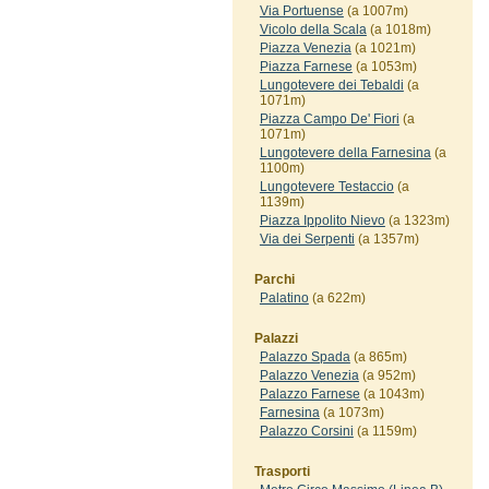
Via Portuense
(a 1007m)
Vicolo della Scala
(a 1018m)
Piazza Venezia
(a 1021m)
Piazza Farnese
(a 1053m)
Lungotevere dei Tebaldi
(a
1071m)
Piazza Campo De' Fiori
(a
1071m)
Lungotevere della Farnesina
(a
1100m)
Lungotevere Testaccio
(a
1139m)
Piazza Ippolito Nievo
(a 1323m)
Via dei Serpenti
(a 1357m)
Parchi
Palatino
(a 622m)
Palazzi
Palazzo Spada
(a 865m)
Palazzo Venezia
(a 952m)
Palazzo Farnese
(a 1043m)
Farnesina
(a 1073m)
Palazzo Corsini
(a 1159m)
Trasporti