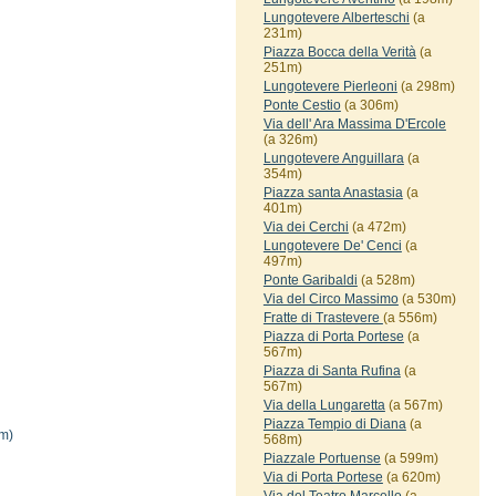
Lungotevere Alberteschi
(a
231m)
Piazza Bocca della Verità
(a
251m)
Lungotevere Pierleoni
(a 298m)
Ponte Cestio
(a 306m)
Via dell' Ara Massima D'Ercole
(a 326m)
Lungotevere Anguillara
(a
354m)
Piazza santa Anastasia
(a
401m)
Via dei Cerchi
(a 472m)
Lungotevere De' Cenci
(a
497m)
Ponte Garibaldi
(a 528m)
Via del Circo Massimo
(a 530m)
Fratte di Trastevere
(a 556m)
Piazza di Porta Portese
(a
567m)
Piazza di Santa Rufina
(a
567m)
Via della Lungaretta
(a 567m)
Piazza Tempio di Diana
(a
m)
568m)
Piazzale Portuense
(a 599m)
Via di Porta Portese
(a 620m)