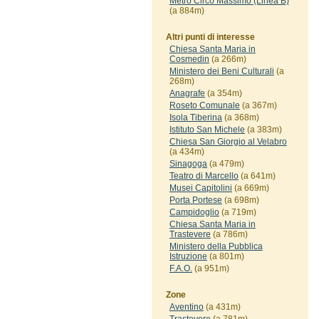
Metro Circo Massimo (Linea B)
(a 884m)
Altri punti di interesse
Chiesa Santa Maria in
Cosmedin
(a 266m)
Ministero dei Beni Culturali
(a
268m)
Anagrafe
(a 354m)
Roseto Comunale
(a 367m)
Isola Tiberina
(a 368m)
Istituto San Michele
(a 383m)
Chiesa San Giorgio al Velabro
(a 434m)
Sinagoga
(a 479m)
Teatro di Marcello
(a 641m)
Musei Capitolini
(a 669m)
Porta Portese
(a 698m)
Campidoglio
(a 719m)
Chiesa Santa Maria in
Trastevere
(a 786m)
Ministero della Pubblica
Istruzione
(a 801m)
F.A.O.
(a 951m)
Zone
Aventino
(a 431m)