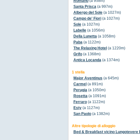
Romano
(a 958m)
Santa Prisca
(a 997m)
Albergo del Sole
(a 1027m)
Campo de' Fiori
(a 1027m)
Sole
(a 1027m)
Labelle
(a 1056m)
Della Lunetta
(a 1058m)
Paba
(a 1122m)
The Relaxing Hotel
(a 1220m)
Grifo
(a 1368m)
Antica Locanda
(a 1374m)
1 stella
Major Aventinus
(a 645m)
Carmel
(a 891m)
Perugia
(a 1050m)
Rosetta
(a 1091m)
Ferraro
(a 1122m)
Esty
(a 1127m)
San Paolo
(a 1382m)
Altre tipologie di alloggio
Bed & Breakfast vicino Lungotevere 