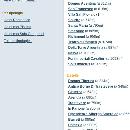
Altre zone di Roma..
Domus Aventina
(a 612m)
San Francesco
(a 618m)
Per tipologia
Villa San Pio
(a 671m)
Hotel Romantico
Sourire
(a 718m)
Santa Maria
(a 795m)
Hotel con Piscina
Smeraldo
(a 865m)
Hotel con Sala Congressi
Richmond
(a 958m)
Tutte le tipologie..
Teatro di Pompeo
(a 975m)
Della Torre Argentina
(a 987m)
Nerva
(a 1032m)
Fori Imperiali Cavalieri
(a 1093m)
Solis Invictus
(a 1093m)
2 stelle
Domus Tiberina
(a 214m)
Antico Borgo Di Trastevere
(a 348m)
Cisterna
(a 643m)
Arenula
(a 690m)
Trastevere
(a 750m)
In Parione
(a 855m)
Dipendenza Albergo Smeraldo
(a 855
Barrett
(a 880m)
Pomezia
(a 900m)