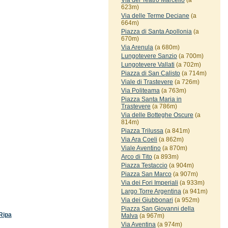
Via del Teatro Marcello
(a
623m)
Via delle Terme Deciane
(a
664m)
Piazza di Santa Apollonia
(a
670m)
Via Arenula
(a 680m)
Lungotevere Sanzio
(a 700m)
Lungotevere Vallati
(a 702m)
Piazza di San Calisto
(a 714m)
Viale di Trastevere
(a 726m)
Via Politeama
(a 763m)
Piazza Santa Maria in
Trastevere
(a 786m)
Via delle Botteghe Oscure
(a
814m)
Piazza Trilussa
(a 841m)
Via Ara Coeli
(a 862m)
Viale Aventino
(a 870m)
Arco di Tito
(a 893m)
Piazza Testaccio
(a 904m)
Piazza San Marco
(a 907m)
Via dei Fori Imperiali
(a 933m)
Largo Torre Argentina
(a 941m)
Via dei Giubbonari
(a 952m)
Piazza San Giovanni della
Ripa
Malva
(a 967m)
Via Aventina
(a 974m)