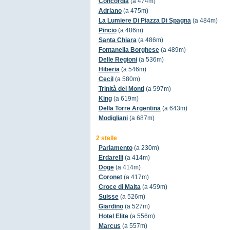
Concordia
(a 474m)
Adriano
(a 475m)
La Lumiere Di Piazza Di Spagna
(a 484m)
Pincio
(a 486m)
Santa Chiara
(a 486m)
Fontanella Borghese
(a 489m)
Delle Regioni
(a 536m)
Hiberia
(a 546m)
Cecil
(a 580m)
Trinità dei Monti
(a 597m)
King
(a 619m)
Della Torre Argentina
(a 643m)
Modigliani
(a 687m)
2 stelle
Parlamento
(a 230m)
Erdarelli
(a 414m)
Doge
(a 414m)
Coronet
(a 417m)
Croce di Malta
(a 459m)
Suisse
(a 526m)
Giardino
(a 527m)
Hotel Elite
(a 556m)
Marcus
(a 557m)