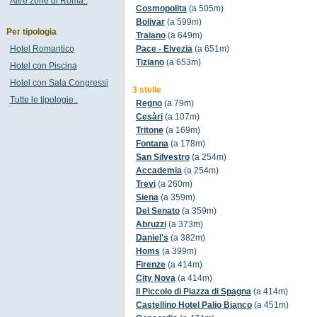
Altre zone di Roma..
Cosmopolita
(a 505m)
Bolivar
(a 599m)
Per tipologia
Traiano
(a 649m)
Hotel Romantico
Pace - Elvezia
(a 651m)
Tiziano
(a 653m)
Hotel con Piscina
Hotel con Sala Congressi
3 stelle
Tutte le tipologie..
Regno
(a 79m)
Cesàri
(a 107m)
Tritone
(a 169m)
Fontana
(a 178m)
San Silvestro
(a 254m)
Accademia
(a 254m)
Trevi
(a 260m)
Siena
(a 359m)
Del Senato
(a 359m)
Abruzzi
(a 373m)
Daniel's
(a 382m)
Homs
(a 399m)
Firenze
(a 414m)
City Nova
(a 414m)
Il Piccolo di Piazza di Spagna
(a 414m)
Castellino Hotel Palio Bianco
(a 451m)