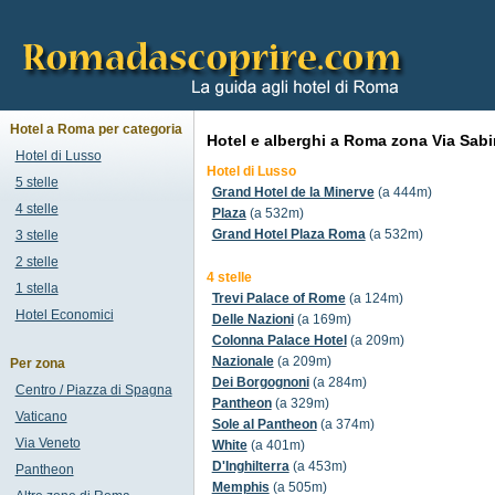
Hotel a Roma per categoria
Hotel e alberghi a Roma zona Via Sabi
Hotel di Lusso
Hotel di Lusso
5 stelle
Grand Hotel de la Minerve
(a 444m)
4 stelle
Plaza
(a 532m)
Grand Hotel Plaza Roma
(a 532m)
3 stelle
2 stelle
4 stelle
1 stella
Trevi Palace of Rome
(a 124m)
Hotel Economici
Delle Nazioni
(a 169m)
Colonna Palace Hotel
(a 209m)
Nazionale
(a 209m)
Per zona
Dei Borgognoni
(a 284m)
Centro / Piazza di Spagna
Pantheon
(a 329m)
Vaticano
Sole al Pantheon
(a 374m)
Via Veneto
White
(a 401m)
D'Inghilterra
(a 453m)
Pantheon
Memphis
(a 505m)