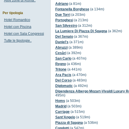
Altre zone di Roma..
Adriano
(a 81m)
Fontanella Borghese
(a 134m)
Per tipologia
Due Torri
(a 203m)
Hotel Romantico
Portoghesi
(a 213m)
San Silvestro
(a 312m)
Hotel con Piscina
La Lumiere Di Piazza Di Spagna
(a 362m)
Hotel con Sala Congressi
Del Senato
(a 367m)
Tutte le tipologie..
Daniel's
(a 371m)
Abruzzi
(a 389m)
Cesàri
(a 392m)
San Carlo
(a 407m)
Regno
(a 436m)
Tritone
(a 441m)
Ara Pacis
(a 470m)
Del Corso
(a 483m)
Diplomatic
(a 492m)
Dipendenza Albergo Mozart-Vivaldi Luxury 
495m)
Homs
(a 503m)
Madrid
(a 503m)
Carriage
(a 515m)
Sant'Angelo
(a 519m)
Piazza di Spagna
(a 536m)
Condotti
(a 542m)