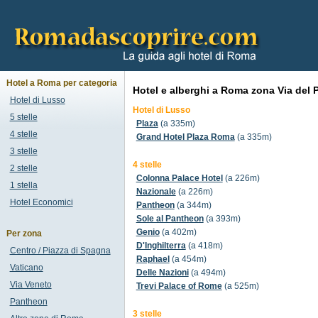
Hotel a Roma per categoria
Hotel e alberghi a Roma zona Via del P
Hotel di Lusso
Hotel di Lusso
5 stelle
Plaza
(a 335m)
4 stelle
Grand Hotel Plaza Roma
(a 335m)
3 stelle
4 stelle
2 stelle
Colonna Palace Hotel
(a 226m)
1 stella
Nazionale
(a 226m)
Hotel Economici
Pantheon
(a 344m)
Sole al Pantheon
(a 393m)
Genio
(a 402m)
Per zona
D'Inghilterra
(a 418m)
Centro / Piazza di Spagna
Raphael
(a 454m)
Vaticano
Delle Nazioni
(a 494m)
Via Veneto
Trevi Palace of Rome
(a 525m)
Pantheon
3 stelle